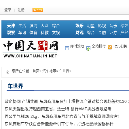
登录
|
注册
天津
生活
滨海
大众
综合
娱乐
明星
影视
音乐
综艺
观察
车讯
体育
科教
文娱
财观
综合
金融
证券
产经
即时滚动
全站排行
RSS订阅
您所在位置：
首页
»
汽车地带
»
车世界
»
车世界
政企协同 产销共赢 东风商用车参加十堰物流产销对接会现场签约130 
东风天锦出发跨越西南五省，法士特·易行AMT挑战极限路考
百公里气耗26.2kg，东风商用车西北六省节气王挑战赛圆满收官！
东风商用车斩获百台新能源牵引车订单，打造福建绿运新标杆