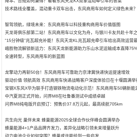
降本、合规如何兼得？看看东风天龙KX双擎混动牵引车的答案
技术路线全覆盖，混动重卡双车出击，东风商用车如何定义绿色未来
智驾领航，绿境未来：东风商用车以科技重构商用车价值版图
天龙哥俱乐部第二站！东风商用车以文化为舟，与银川卡友共赴十年
“15分钟级”兆瓦超充补能！东风天龙KL兆瓦超充牵引车给出高效运营
峨胜物流解锁新运力：东风天龙新能源助力乐山水泥运输成本直降75
全速转型，东风商用车的新蓝图
龙擎动力再斩50台！东风商用车可靠助力京津冀快递快运提速增效
驱动价值 领航高效 东风商用车快递战略客户深度体验日在十堰圆满举
宝钢X东风X华为联手打造钢铁物流电动化示范！东风商用车50辆新能
中汽夏测正式开始，问界M8在吐鲁番测试中成绩卓越
问界M8纯电版开启预订：预售价37.8万元起，最高续航705km
共生向光 巢伴未来 蜂巢能源2025全球合作伙伴峰会圆满举办
蜂巢能源4+1产品品牌齐发力，差异化战略引领未来增量跃升
动力电池企业如何突围？蜂巢或许能给到一些启发