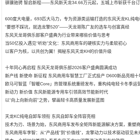
骐骥驰骋 智启新程——东风新天龙34.66万元起，五城上市斩获千台
600度大电量，693匹大马力，专为资源类运输打造的东风天龙KL纯
“要想不踩坑，就选龙擎520”——天龙哥陈广友的选车与创富真经
东风天龙哥俱乐部客户盛典为行业带来哪些价值与思考
当50亿投入遇见“听劝”文化：东风商用车的硬核实力与柔软初心
以客户为核，以共创为翼！揭秘东风天龙KH的价值升级
十年同心再启程 东风天龙哥俱乐部2026客户盛典圆满成功
新产线 新使命 新征程 东风商用车智慧工厂正式投产 D600新品亮相十
欧马可智蓝「智暖Core」热管理系统重磅发布，重构纯电轻卡冬季运
新动力 新价值 东风新能源专用车引领高效节能新时代
以“向上向新向前”之势，擘画轻卡高质量发展新蓝图
天龙KC纯电自卸车领衔 东风自卸车全阵容亮相
技术为刃、场景为始，东风商用车发布全矩阵新能源解决方案，重塑
东风商用车李智：从“产品线”到“价值线”，龙擎动力以技术驱动驭见未