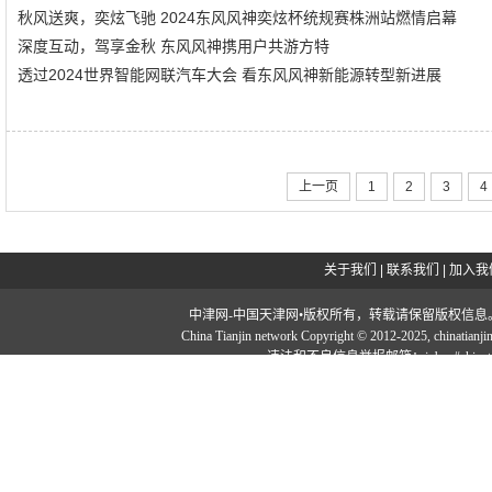
秋风送爽，奕炫飞驰 2024东风风神奕炫杯统规赛株洲站燃情启幕
深度互动，驾享金秋 东风风神携用户共游方特
透过2024世界智能网联汽车大会 看东风风神新能源转型新进展
上一页
1
2
3
4
关于我们
|
联系我们
|
加入我
中津网-中国天津网•版权所有，转载请保留版权信息。投稿邮：tougao#
China Tianjin network Copyright © 2012-2025, chi
违法和不良信息举报邮箱：jubao#chinatia