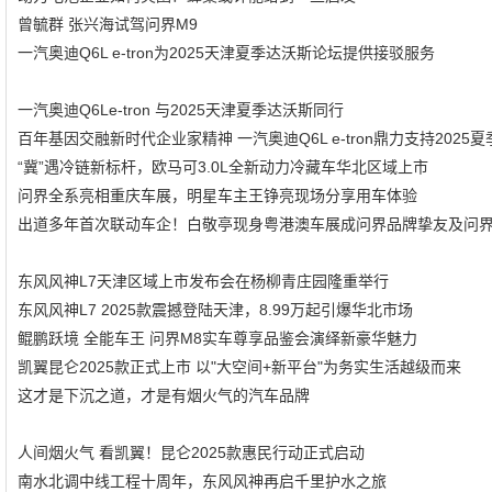
曾毓群 张兴海试驾问界M9
一汽奥迪Q6L e-tron为2025天津夏季达沃斯论坛提供接驳服务
一汽奥迪Q6Le-tron 与2025天津夏季达沃斯同行
百年基因交融新时代企业家精神 一汽奥迪Q6L e-tron鼎力支持2025
“冀”遇冷链新标杆，欧马可3.0L全新动力冷藏车华北区域上市
问界全系亮相重庆车展，明星车主王铮亮现场分享用车体验
出道多年首次联动车企！白敬亭现身粤港澳车展成问界品牌挚友及问界
东风风神L7天津区域上市发布会在杨柳青庄园隆重举行
东风风神L7 2025款震撼登陆天津，8.99万起引爆华北市场
鲲鹏跃境 全能车王 问界M8实车尊享品鉴会演绎新豪华魅力
凯翼昆仑2025款正式上市 以"大空间+新平台"为务实生活越级而来
这才是下沉之道，才是有烟火气的汽车品牌
人间烟火气 看凯翼！昆仑2025款惠民行动正式启动
南水北调中线工程十周年，东风风神再启千里护水之旅