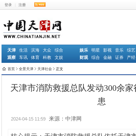
登录
|
注册
天津
生活
滨海
大众
综合
娱乐
明星
影视
音乐
综艺
观察
车讯
体育
科教
文娱
财观
综合
金融
证券
产经
首页
全景天津
天津社会
正文
天津市消防救援总队发动300余
患
来源：中津网
2024-04-15 11:59