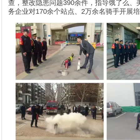
查，整改隐患问题390余件，指导饿了么、
务企业对170余个站点、2万余名骑手开展