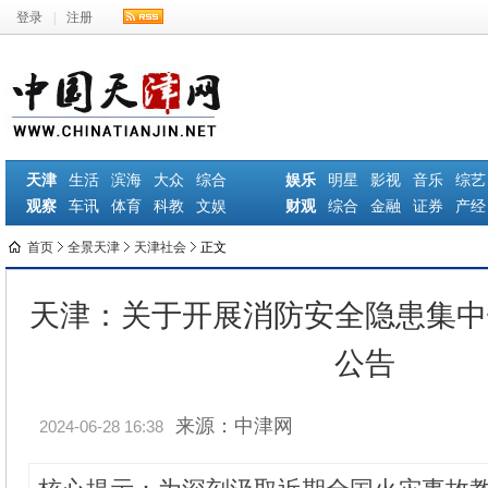
登录
|
注册
天津
生活
滨海
大众
综合
娱乐
明星
影视
音乐
综艺
观察
车讯
体育
科教
文娱
财观
综合
金融
证券
产经
首页
全景天津
天津社会
正文
天津：关于开展消防安全隐患集中
公告
来源：中津网
2024-06-28 16:38