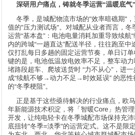
深研用户痛点，铸就冬季运营“温暖底气
冬季，是城配物流市场的"效率暗礁期"
值的"压力测试场"。对城配从业者而言，冬
运营“基本盘”：电池电量消耗加重导致续航“
内的跨城“一趟直达”配送半径，往往跑至中
仅打乱每日多趟的固定运营节奏，单日订单
键的是，电池低温放电效率不足，整车动力
堵路段超车、爬坡送货时 “力不从心”，进
成“续航不够→动力不足→时效延误” 的恶
的“冬季梗阻”。
正是基于这些亟待解决的行业痛点，欧马
年新能源技术积淀，将「智暖Core」热管
开发，让纯电轻卡在冬季城配市场保持充沛
底扭转"冬季=淡季"的运营定式。这不是限
为东北、西北、华北等核心城市群城配市场