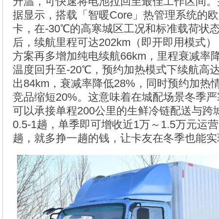
升温，可快速将电池拉回至最佳工作区间。
据显示，搭载「智暖Core」热管理系统的欧
卡，在-30℃的高寒城区工况和标准载荷状
后，续航里程可达202km（即开即用模式）
方案再多增加纯电续航66km，里程衰减率
温度回升至-20℃，预约加热模式下续航高达
出84km，衰减率降低28%，同时预约加
竞品缩短20%。这意味着在城配场景冬季
可以承接单程200公里的生鲜冷链配送与跨
0.5-1趟，单季即可增收近1万～1.5万元
趟，就多挣一趟的钱，让卡友在冬季也能实