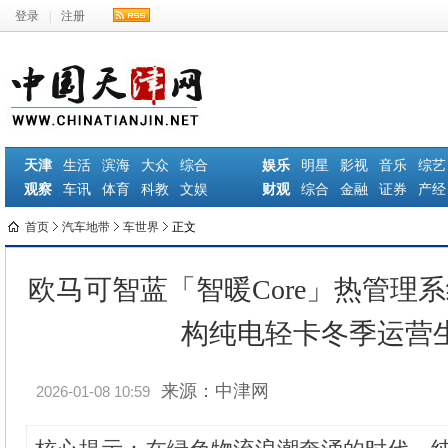
登录
|
注册
天津
生活
滨海
大众
综合
娱乐
明星
影视
音乐
综艺
观察
车讯
体育
科教
文娱
财观
综合
金融
证券
产经
首页
汽车地带
车世界
正文
欧马可智蓝「智暖Core」热管理
构纯电轻卡冬季运营
来源：中津网
2026-01-08 10:59