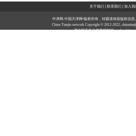
关于我们
|
联系我们
|
加入我
中津网-中国天津网•版权所有，转载请保留版权信息。投稿邮：tougao#
China Tianjin network Copyright © 2012-2022, ch
违法和不良信息举报邮箱：jubao#chinatia