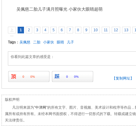
吴佩慈二胎儿子满月照曝光 小家伙大眼睛超萌
上
1
2
3
4
5
6
7
8
9
10
11
12
13
一
Tags：
页
吴佩慈
二胎
小家伙
眼睛
儿子
你看到此篇文章的感受是：
0
0%
0
0%
【复制网址】
版权声明
凡注明来源为"
中津网
"的所有文字、图片、音视频、美术设计和程序等作品，
属所有或持有所有。未经本网书面授权，不得进行一切形式的下载、转载或建立镜
关法律责任。