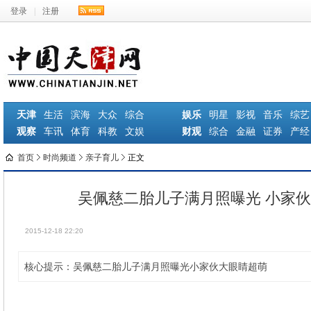
登录
|
注册
天津
生活
滨海
大众
综合
娱乐
明星
影视
音乐
综艺
观察
车讯
体育
科教
文娱
财观
综合
金融
证券
产经
首页
时尚频道
亲子育儿
正文
吴佩慈二胎儿子满月照曝光 小家
2015-12-18 22:20
核心提示：吴佩慈二胎儿子满月照曝光小家伙大眼睛超萌