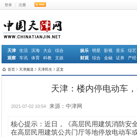
登录
|
注册
天津
生活
滨海
大众
综合
娱乐
明星
影视
音乐
综艺
观察
车讯
体育
科教
文娱
财观
综合
金融
证券
产经
首页
天津频道
天津民生
正文
天津：楼内停电动车，
来源：中津网
2021-07-02 10:54
核心提示：近日，《高层民用建筑消防安
在高层民用建筑公共门厅等地停放电动车