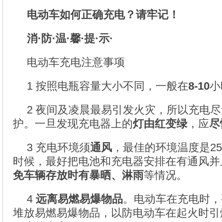
电动车如何正确充电？请牢记！
消·防·温·馨·提·示·
电动车充电注意事项
1 按照电瓶容量大小不同，一般在
8-10
小
2 夜间及凌晨最易引发火灾，所以充电
护。一旦发现充电器上的
灯由红变绿
，应
尽
3 充电环境须
通风
，最佳的环境温度是25
时候，最好把电池和充电器安排在有通风并
免车辆存放时有暴晒、淋雨
等情况。
4
远离易燃易爆物品
。电动车在充电时，
堆放易燃易爆物品，以防电动车在起火时引