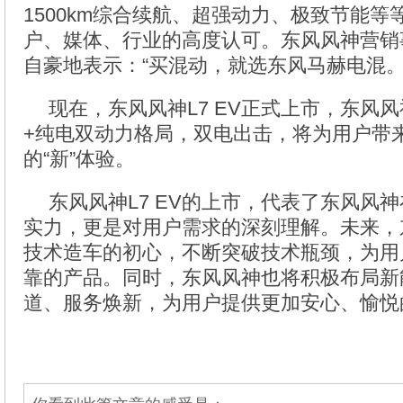
1500km综合续航、超强动力、极致节能
户、媒体、行业的高度认可。东风风神营销
自豪地表示：“买混动，就选东风马赫电混。
现在，东风风神L7 EV正式上市，东风风
+纯电双动力格局，双电出击，将为用户带
的“新”体验。
东风风神L7 EV的上市，代表了东风风
实力，更是对用户需求的深刻理解。未来，
技术造车的初心，不断突破技术瓶颈，为用
靠的产品。同时，东风风神也将积极布局新
道、服务焕新，为用户提供更加安心、愉悦