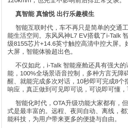
120km/h，也完全不影响前后排正常交谈。
真智能 真愉悦 出行乐趣横生
智能互联时代，车不再只是简单的交通
能生活空间。东风风神L7 EV搭载了i-Tal
级8155芯片+14.6英寸触控高清中控大屏
大屏，智能体验超出色。
不仅如此，i-Talk 智能座舱还具有强
能，100%全场景语音控制，多种方言无障
醒、就能完成多次对话，10秒即可完成8个指
响应，真正做到可见即可说，可说即可懂，
智能化时代，OTA升级功能大家都有，
式是最丰富的。远程、夜间自动、离线，都
能科技，为用户带来更多的便捷与自由。