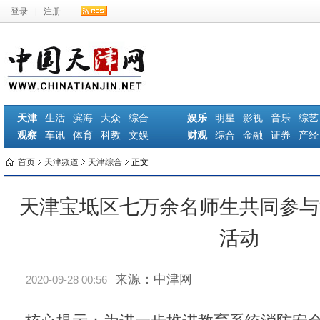
登录
|
注册
天津
生活
滨海
大众
综合
娱乐
明星
影视
音乐
综艺
观察
车讯
体育
科教
文娱
财观
综合
金融
证券
产经
首页
天津频道
天津综合
正文
天津宝坻区七万余名师生共同参与
活动
来源：中津网
2020-09-28 00:56