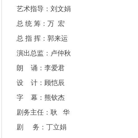
艺术指导：刘文娟
总 统 筹：万 宏
总 指 挥：郭来运
演出总监：卢仲秋
朗 诵：李爱君
设 计：顾恺辰
字 幕：熊钦杰
剧务主任：耿 华
剧 务：丁立娟