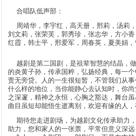
合唱队低声部：
周靖华，李宇红，高天册，邢莉，汤莉
刘文莉，张荣芙，郭秀珍，张志华，方小香
红霞，韩士平，邢爱军，周春英，夏美娟，
越剧是第二国剧，是祖辈智慧的结晶，
的炎黄子孙，传承国粹，弘扬经典，每一个
责无旁贷。人的一生很短暂，不管我们从事
什么样的地位，当你能静心去认知时，你尚
之深邃，精神之永恒，心胸之豁达，舞台虽
曲目虽短却能悟生逝离别，欢迎有缘的人，
期待您走进剧场，为越剧文化传承助力
助力，您和家人的一张票，平常但意义深远