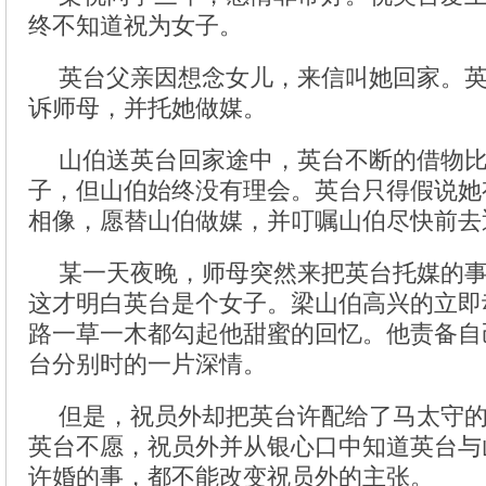
终不知道祝为女子。
英台父亲因想念女儿，来信叫她回家。
诉师母，并托她做媒。
山伯送英台回家途中，英台不断的借物
子，但山伯始终没有理会。英台只得假说她
相像，愿替山伯做媒，并叮嘱山伯尽快前去
某一天夜晚，师母突然来把英台托媒的
这才明白英台是个女子。梁山伯高兴的立即
路一草一木都勾起他甜蜜的回忆。他责备自
台分别时的一片深情。
但是，祝员外却把英台许配给了马太守
英台不愿，祝员外并从银心口中知道英台与
许婚的事，都不能改变祝员外的主张。