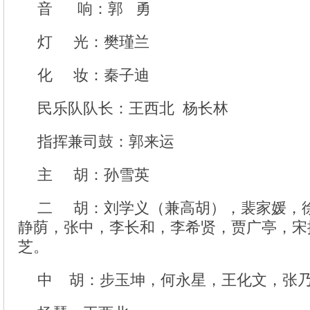
音 响：郭 勇
灯 光：樊瑾兰
化 妆：秦子迪
民乐队队长：王西北 杨长林
指挥兼司鼓：郭来运
主 胡：孙雪英
二 胡：刘学义（兼高胡），裴家媛，
静荫，张中，李长和，李希贤，贾广亭，宋
芝。
中 胡：步玉坤，何永星，王化文，张