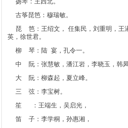
扬琴：王西北。
古筝琵笆：穆瑞敏。
琵 笆：王绍文， 任集民，刘重明，王
英，徐世君。
柳 琴：陆 宴，孔令一。
中 阮：张慧敏，潘江岩，李晓玉，韩
大 阮：柳森起，夏立峰。
三 弦：李宝树。
笙 ：王端生，吴启光，
笛 子：李学桐，孙惠湘，