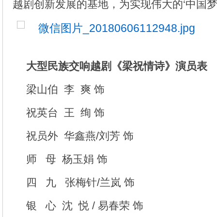
越剧创新发展的基地，为实现伟大的‘中国梦
大型民族交响越剧《梁祝情诗》演员表
梁山伯 李 爽 饰
祝英台 王 绚 饰
祝员外 华鑫燕/刘芳 饰
师 母 杨玉娟 饰
四 九 张梅针/兰岚 饰
银 心 沈 悦 / 易春荣 饰