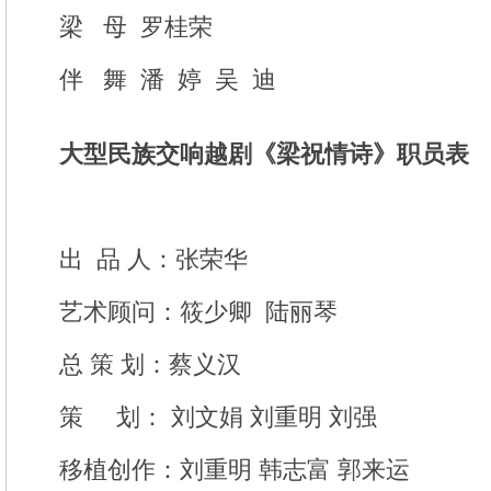
梁 母 罗桂荣
伴 舞 潘 婷 吴 迪
大型民族交响越剧《梁祝情诗》职员表
出 品 人：张荣华
艺术顾问：筱少卿 陆丽琴
总 策 划：蔡义汉
策 划： 刘文娟 刘重明 刘强
移植创作：刘重明 韩志富 郭来运