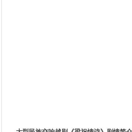
大型民族交响越剧《梁祝情诗》剧情简