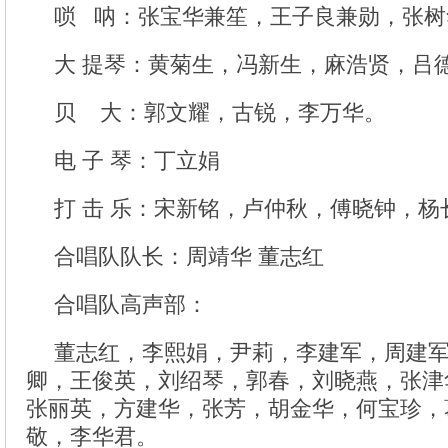
唢 呐：张宝华兼笙，王子良兼勋，张树
大 提琴：黄菊生，冯新生，麻浩贤，吕
贝 大：郭文耀，古锐，李万华。
电 子 琴：丁立娟
打 击 乐：宋新铭，卢仲秋，傅晓钟，杨
合唱队队长：周靖华 董志红
合唱队高声部：
董志红，李熙娟，尹莉，李建军，周建
卿，王俊英，刘绍琴，郭春，刘晓燕，张津
张丽英，方建华，张芳，胡金华，何宝珍，
敬，李华君。