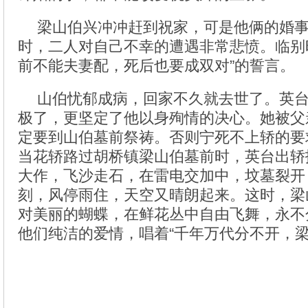
梁山伯兴冲冲赶到祝家，可是他俩的婚
时，二人对自己不幸的遭遇非常悲愤。临别
前不能夫妻配，死后也要成双对”的誓言。
山伯忧郁成病，回家不久就去世了。英
极了，更坚定了他以身殉情的决心。她被父
定要到山伯墓前祭祷。否则宁死不上轿的要
当花轿路过胡桥镇梁山伯墓前时，英台出轿
大作，飞沙走石，在雷电交加中，坟墓裂开
刻，风停雨住，天空又晴朗起来。这时，梁
对美丽的蝴蝶，在鲜花丛中自由飞舞，永不
他们纯洁的爱情，唱着“千年万代分不开，梁