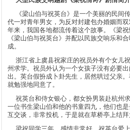
《梁山伯与祝英台》是一个美丽的民间
代一对青年男女，为反对封建包办婚姻而双
年来，我国各地都流传着这个故事。《梁祝
《梁山伯与祝英台》并配以民族交响乐和合
成。
浙江省上虞县祝家庄的祝员外有个女儿
州求学。祝员外认为一个女孩子没有必要出
出。英台假扮成卜卦先生，居然哄过父亲。
就勉强地同意了。
祝英台和侍女银心，都女扮男装赴杭州
一位书生梁山伯和他的书童四九，他们也是
互交谈，非常投机，于是就在草桥亭上结拜
梁祝同学三年，感情非常好。祝英台爱