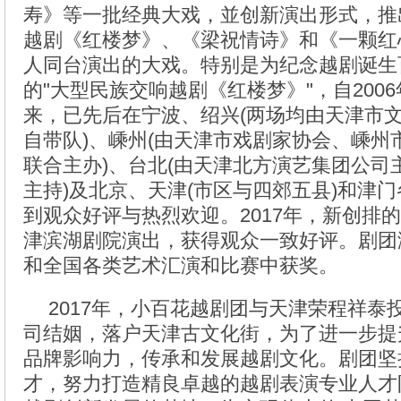
寿》等一批经典大戏，並创新演出形式，推
越剧《红楼梦》、《梁祝情诗》和《一颗红
人同台演出的大戏。特别是为纪念越剧诞生
的"大型民族交响越剧《红楼梦》"，自2006
来，已先后在宁波、绍兴(两场均由天津市
自带队)、嵊州(由天津市戏剧家协会、嵊州
联合主办)、台北(由天津北方演艺集团公司
主持)及北京、天津(市区与四郊五县)和津门
到观众好评与热烈欢迎。2017年，新创排
津滨湖剧院演出，获得观众一致好评。剧团
和全国各类艺术汇演和比赛中获奖。
2017年，小百花越剧团与天津荣程祥泰
司结姻，落户天津古文化街，为了进一步提
品牌影响力，传承和发展越剧文化。剧团坚
才，努力打造精良卓越的越剧表演专业人才