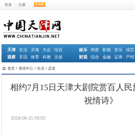
登录
|
注册
天津
生活
滨海
大众
综合
娱乐
明星
影视
音乐
综艺
观察
车讯
体育
科教
文娱
财观
综合
金融
证券
产经
首页
资讯中心
生活
正文
相约7月15日天津大剧院赏百人
祝情诗》
2018-06-21 09:50