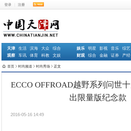
登录
|
注册
天津
生活
滨海
大众
综合
娱乐
明星
影视
音乐
综艺
观察
车讯
体育
科教
文娱
财观
综合
金融
证券
产经
首页
时尚频道
时尚秀场
正文
ECCO OFFROAD越野系列问世
出限量版纪念款
2016-05-16 14:49