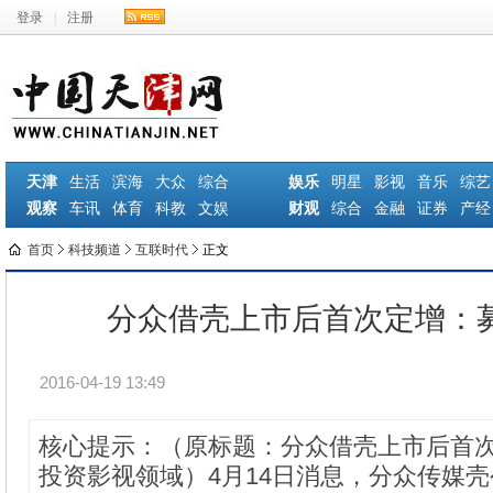
登录
|
注册
天津
生活
滨海
大众
综合
娱乐
明星
影视
音乐
综艺
观察
车讯
体育
科教
文娱
财观
综合
金融
证券
产经
首页
科技频道
互联时代
正文
分众借壳上市后首次定增：募
2016-04-19 13:49
核心提示：（原标题：分众借壳上市后首次
投资影视领域）4月14日消息，分众传媒