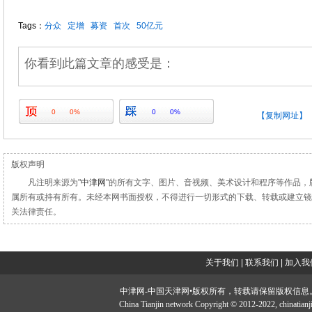
Tags：
分众
定增
募资
首次
50亿元
你看到此篇文章的感受是：
0
0%
0
0%
【复制网址】
版权声明
凡注明来源为"
中津网
"的所有文字、图片、音视频、美术设计和程序等作品，
属所有或持有所有。未经本网书面授权，不得进行一切形式的下载、转载或建立镜
关法律责任。
关于我们
|
联系我们
|
加入我
中津网-中国天津网•版权所有，转载请保留版权信息。投稿邮：tougao#
China Tianjin network Copyright © 2012-2022, ch