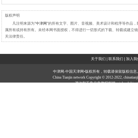
版权声明
凡注明来源为"
中津网
"的所有文字、图片、音视频、美术设计和程序等作品，
属所有或持有所有。未经本网书面授权，不得进行一切形式的下载、转载或建立镜
关法律责任。
关于我们
|
联系我们
|
加入我
中津网-中国天津网•版权所有，转载请保留版权信息。投稿邮：tougao#
China Tianjin network Copyright © 2012-2022, ch
违法和不良信息举报邮箱：jubao#chinatia