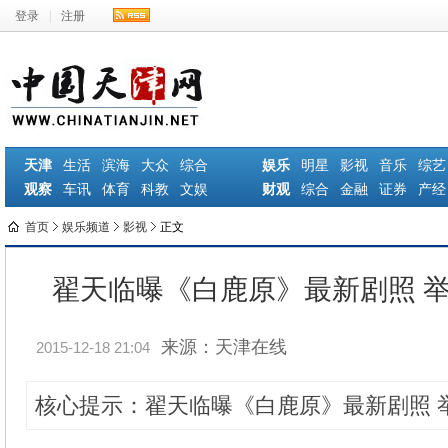
登录
|
注册
天津
生活
滨海
大众
综合
娱乐
明星
影视
音乐
综艺
观察
车讯
体育
科教
文娱
财观
综合
金融
证券
产经
首页
娱乐频道
影视
正文
翟天临曝《白鹿原》最新剧照 
来源：天津在线
2015-12-18 21:04
核心提示：翟天临曝《白鹿原》最新剧照 