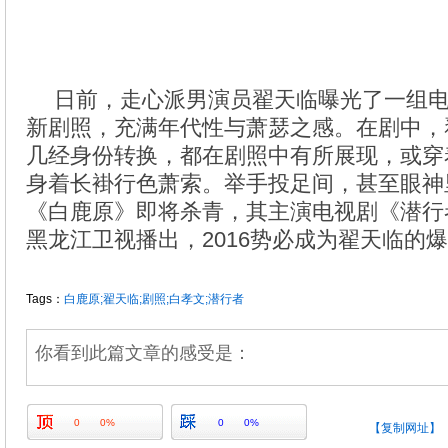
日前，走心派男演员翟天临曝光了一组
新剧照，充满年代性与萧瑟之感。在剧中，
几经身份转换，都在剧照中有所展现，或穿
身着长褂行色萧索。举手投足间，甚至眼神
《白鹿原》即将杀青，其主演电视剧《潜行者
黑龙江卫视播出，2016势必成为翟天临的
Tags：
白鹿原;翟天临;剧照;白孝文;潜行者
你看到此篇文章的感受是：
0
0%
0
0%
【复制网址】