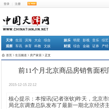
登录
|
注册
天津
生活
滨海
大众
综合
娱乐
明星
影视
音乐
综艺
观察
车讯
体育
科教
文娱
财观
综合
金融
证券
产经
首页
生活频道
房产家居
正文
前11个月北京商品房销售面积同
2015-12-15 22:12
核心提示：本报讯(记者张钦)昨天，北京
局北京调查总队发布了最新一期北京经济