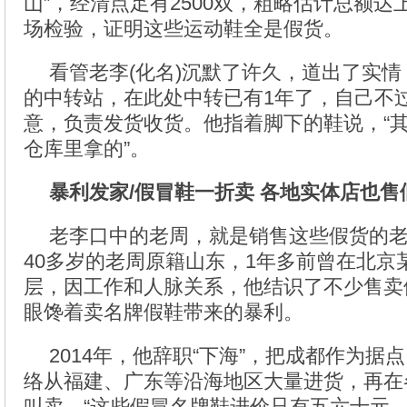
山”，经清点足有2500双，粗略估计总额
场检验，证明这些运动鞋全是假货。
看管老李(化名)沉默了许久，道出了实
的中转站，在此处中转已有1年了，自己不
意，负责发货收货。他指着脚下的鞋说，“
仓库里拿的”。
暴利发家/假冒鞋一折卖 各地实体店也售
老李口中的老周，就是销售这些假货的
40多岁的老周原籍山东，1年多前曾在北京
层，因工作和人脉关系，他结识了不少售卖假
眼馋着卖名牌假鞋带来的暴利。
2014年，他辞职“下海”，把成都作为据
络从福建、广东等沿海地区大量进货，再在
叫卖。“这些假冒名牌鞋进价只有五六十元