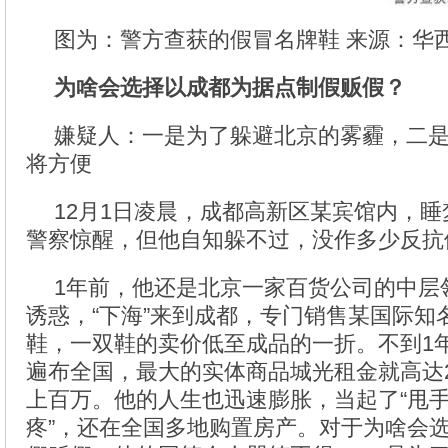
图为：警方查获的假冒名牌鞋 来源：华
为啥会选择以成都为据点制假贩假？
嫌疑人：一是为了躲避北京的雾霾，二
将方便
12月1日凌晨，成都高新区某宾馆内，睡
警察惊醒，但他自知躲不过，没作多少反抗
1年前，他还是北京一家百货公司的中层
诱惑，“下海”来到成都，专门销售某国际知
鞋，一双鞋的卖价低至成品的一折。不到1
遍布全国，最大的实体商品城光租金就高达2
上百万。他的人生也迅速膨胀，当起了“甩手
疼”，还在全国多地购置房产。对于为啥会