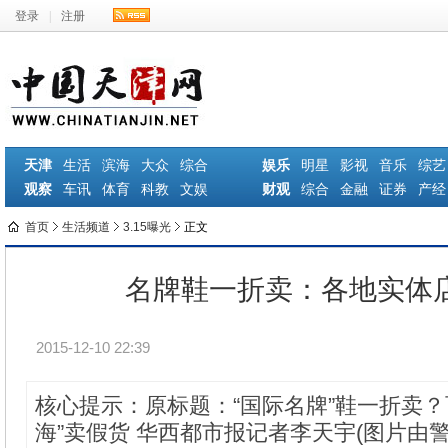
登录
|
注册
天津
生活
滨海
大众
综合
娱乐
明星
影视
音乐
综艺
观察
车讯
体育
科教
文娱
财观
综合
金融
证券
产经
首页
生活频道
3.15曝光
正文
名牌鞋一折卖：各地实体
2015-12-10 22:39
核心提示：原标题：“国际名牌”鞋一折卖？
海”卖假货 华西都市报记者李天宇(图片由警