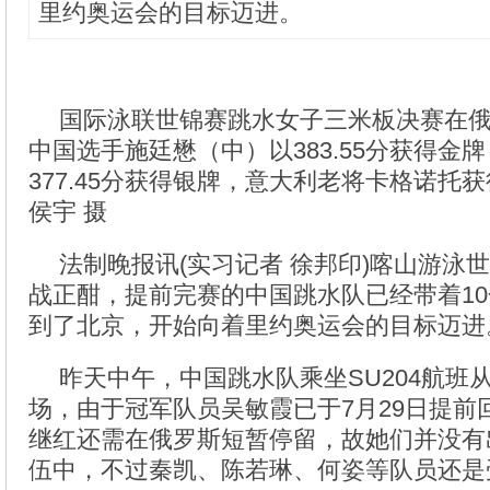
里约奥运会的目标迈进。
国际泳联世锦赛跳水女子三米板决赛在
中国选手施廷懋（中）以383.55分获得金
377.45分获得银牌，意大利老将卡格诺托
侯宇 摄
法制晚报讯(实习记者 徐邦印)喀山游泳
战正酣，提前完赛的中国跳水队已经带着10
到了北京，开始向着里约奥运会的目标迈进
昨天中午，中国跳水队乘坐SU204航班
场，由于冠军队员吴敏霞已于7月29日提前
继红还需在俄罗斯短暂停留，故她们并没有
伍中，不过秦凯、陈若琳、何姿等队员还是