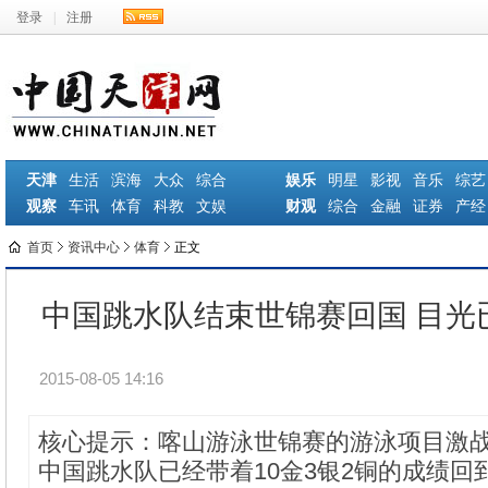
登录
|
注册
天津
生活
滨海
大众
综合
娱乐
明星
影视
音乐
综艺
观察
车讯
体育
科教
文娱
财观
综合
金融
证券
产经
首页
资讯中心
体育
正文
中国跳水队结束世锦赛回国 目光
2015-08-05 14:16
核心提示：喀山游泳世锦赛的游泳项目激
中国跳水队已经带着10金3银2铜的成绩回