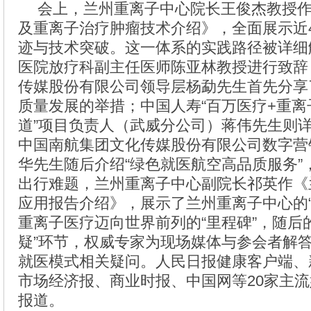
会上，兰州重离子中心院长王俊杰教授
及重离子治疗肿瘤技术介绍》，全面展示近4
迹与技术突破。这一体系的实践路径被详细
医院放疗科副主任医师陈亚林教授进行致辞
传媒股份有限公司领导层杨勐先生首先分享
质量发展的举措；中国人寿“百万医疗+重
道”项目负责人（武威分公司）蒋伟先生则
中国南航集团文化传媒股份有限公司数字营
华先生随后介绍“绿色就医航空高品质服务”
出行难题，兰州重离子中心副院长祁英作《
应用报告介绍》，展示了兰州重离子中心的“
重离子医疗迈向世界前列的“里程碑”，随后
疑”环节，权威专家为现场媒体与参会者解
就医模式相关疑问。人民日报健康客户端、
市场经济报、商业时报、中国网等20家主
报道。