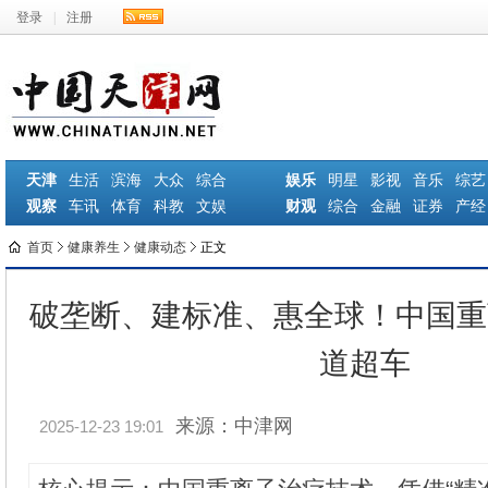
登录
|
注册
天津
生活
滨海
大众
综合
娱乐
明星
影视
音乐
综艺
观察
车讯
体育
科教
文娱
财观
综合
金融
证券
产经
首页
健康养生
健康动态
正文
破垄断、建标准、惠全球！中国重
道超车
来源：中津网
2025-12-23 19:01