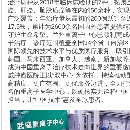
治疗病种从2018年临床试验期的7种，拓
癌、肝癌、脑胶质瘤等在内的50余种，实
广泛覆盖；年治疗量从最初的200例跃升至
17.5%，累计为2600余名国内外患者提
守护生命希望。兰州重离子中心已顺利完成4
子治疗，诊疗范围覆盖全国34个省（自治
国际领先的技术水平与优质医疗服务，吸引
韩国、马来西亚、加拿大、越南、新加坡等
成为中国重离子治疗技术走向世界的重要窗
威肿瘤医院正以“双中心”为依托，持续推动
高精度、更广范围、更优服务迈进，全力打
名的重离子医学中心，以硬核实力诠释中国
担当，让“中国技术”惠及全球患者。