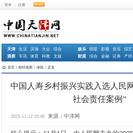
登录
|
注册
天津
生活
滨海
大众
综合
娱乐
明星
影视
音乐
综艺
观察
车讯
体育
科教
文娱
财观
综合
金融
证券
产经
首页
财经观察
保险
正文
中国人寿乡村振兴实践入选人民网“
社会责任案例”
来源：中津网
2025-11-12 10:48