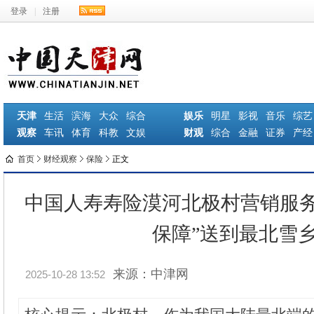
登录
|
注册
天津
生活
滨海
大众
综合
娱乐
明星
影视
音乐
综艺
观察
车讯
体育
科教
文娱
财观
综合
金融
证券
产经
首页
财经观察
保险
正文
中国人寿寿险漠河北极村营销服务
保障”送到最北雪
来源：中津网
2025-10-28 13:52