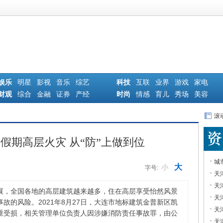
娱乐
明星
影视
音乐
综艺
科技
互联
业界
游戏
家电
财观
综合
金融
证券
产经
时尚
情感
育儿
秀场
美容
滚
庆假期高层火灾 从“防”上做到位
城
大
小
字号:
天
天
展，全国各地的高层建筑越来越多，住在高层享受怡然风景
天
故的风险。2021年8月27日，大连市地标建筑金普新区凯
天
重受损，相关管理单位负责人因涉嫌消防责任事故罪，由公
天