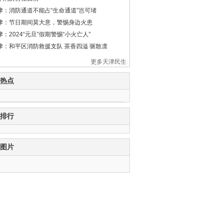
津：消防通道不能占“生命通道”岂可堵
津：节日期间莫大意，警惕身边火患
津：2024“元旦”假期警惕“小火亡人”
津：和平区消防救援支队 茶香四溢 驱散凛
更多天津民生
热点
排行
图片