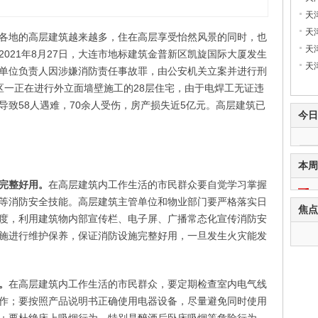
天
天
各地的高层建筑越来越多，住在高层享受怡然风景的同时，也
天
021年8月27日，大连市地标建筑金普新区凯旋国际大厦发生
天
单位负责人因涉嫌消防责任事故罪，由公安机关立案并进行刑
静安区一正在进行外立面墙壁施工的28层住宅，由于电焊工无证违
导致58人遇难，70余人受伤，房产损失近5亿元。高层建筑已
今日
本周
完整好用。
在高层建筑内工作生活的市民群众要自觉学习掌握
等消防安全技能。高层建筑主管单位和物业部门要严格落实日
焦点
度，利用建筑物内部宣传栏、电子屏、广播常态化宣传消防安
施进行维护保养，保证消防设施完整好用，一旦发生火灾能发
。
在高层建筑内工作生活的市民群众，要定期检查室内电气线
作；要按照产品说明书正确使用电器设备，尽量避免同时使用