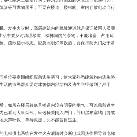
；要杜绝床上吸烟行为，特别是醉酒后卧床吸烟等危险行为，
纸篓等可燃物周围；不要在楼道、楼梯间、室内存放电动自行
通。
发生火灾时，高层建筑内的疏散通道就是保证被困人员顺
作生活中要及时清理楼道、楼梯间内的杂物，不能堵塞、占用疏
栓、疏散指示标志、应急照明灯等设施，要保持防火门处于常
理单位要定期组织应急逃生演习，使大家熟悉建筑物内逃生路
生活的市民群众要对建筑物内部结构及逃生路径做到了然于
后，如所在楼层较低且楼道内没有明显的烟气，可以佩戴逃生
内已看到大量烟气，应选择关闭入户门，并用湿布塞堵门缝或
地大声呼救，等待救援，决不能盲目逃生。
的电梯供电系统在发生火灾后随时会断电或因热作用导致电梯