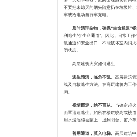
多个大功率电器，以防出现超负荷用电
不要把未熄灭的烟头随意扔在垃圾堆、
车或给电动自行车充电。
及时清理杂物，确保“生命通道”畅
利逃生的“生命通道”。因此，日常工
散通道和安全出口，不能破坏室内消火
闭状态。
高层建筑火灾如何逃生
逃生预演，临危不乱。
高层建筑管
线及自救逃生方法。在高层建筑内工作
胸。
视情而定，绝不盲从。
当确定起火
面罩迅速逃生。如所在楼层较高或楼道
用水浸湿棉被蒙上，退到阳台、窗户等
善用通道，莫入电梯。
高层建筑中