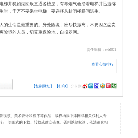
电梯井犹如烟囱般直通各楼层，有毒烟气会沿着电梯井迅速绵
生时，千万不要乘坐电梯，要选择从封闭楼梯间逃生。
人的生命是最重要的。身处险境，应尽快撤离，不要因贪恋贵
离险境的人员，切莫重返险地，自投罗网。
责任编辑：wb001
查看心情排行
【复制网址】
【打印】
分享到
、音视频、美术设计和程序等作品，版权均属中津网或相关权利人专
进行一切形式的下载、转载或建立镜像。否则以侵权论，依法追究相