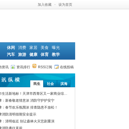
加入收藏
·
设为首页
休闲
消费
家居
美食
曝光
汽车
旅游
健康
体育
教学
动资讯
资讯排行
RSS订阅
在线投稿
民生
社会
滨海
市生活新地标！天津市西青区又一家商业综…
津：新春敬老情意浓 消防守护护安宁
津：春节欢乐氛围浓 排查隐患不放松！
津消防清明假期安全提示
津：清明临近 别让森林火灾悲剧重演
津消防勇往直前