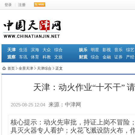
登录
|
注册
天津
生活
滨海
大众
综合
娱乐
明星
影视
音乐
综艺
观察
车讯
体育
科教
文娱
财观
综合
金融
证券
产经
首页
全景天津
天津综合
正文
天津：动火作业“十不干” 
来源：中津网
2025-08-25 12:04
核心提示：动火先审批，持证上岗不冒险
具灭火器专人看护；火花飞溅设防火布，