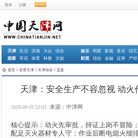
登录
|
注册
天津
生活
滨海
大众
综合
娱乐
明星
影视
音乐
综艺
观察
车讯
体育
科教
文娱
财观
综合
金融
证券
产经
首页
全景天津
天津综合
正文
天津：安全生产不容忽视 动火
来源：中津网
2025-08-25 12:03
核心提示：动火先审批，持证上岗不冒险
配足灭火器材专人守；作业后断电熄火细