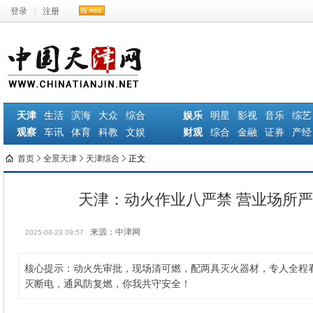
登录
|
注册
天津
生活
滨海
大众
综合
娱乐
明星
影视
音乐
综艺
观察
车讯
体育
科教
文娱
财观
综合
金融
证券
产经
首页
全景天津
天津综合
正文
天津：动火作业八严禁 营业场所
来源：中津网
2025-08-23 09:57
核心提示：动火先审批，现场清可燃，配两具灭火器材，专人全程
灭断电，通风防复燃，你我共守安全！