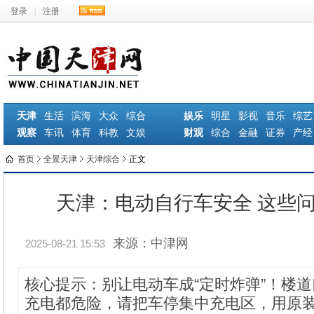
登录
|
注册
天津
生活
滨海
大众
综合
娱乐
明星
影视
音乐
综艺
观察
车讯
体育
科教
文娱
财观
综合
金融
证券
产经
首页
全景天津
天津综合
正文
天津：电动自行车安全 这些
来源：中津网
2025-08-21 15:53
核心提示：别让电动车成“定时炸弹”！楼
充电都危险，请把车停集中充电区，用原