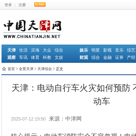
登录
|
注册
天津
生活
滨海
大众
综合
娱乐
明星
影视
音乐
综艺
观察
车讯
体育
科教
文娱
财观
综合
金融
证券
产经
首页
全景天津
天津综合
正文
天津：电动自行车火灾如何预防 
动车
来源：中津网
2025-07-12 19:50