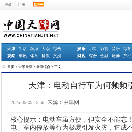
登录
|
注册
天津
生活
滨海
大众
综合
娱乐
明星
影视
音乐
综艺
观察
车讯
体育
科教
文娱
财观
综合
金融
证券
产经
首页
全景天津
天津综合
正文
天津：电动自行车为何频频
来源：中津网
2025-05-09 12:56
核心提示：电动车虽方便，但安全不能忘
电、室内停放等行为极易引发火灾，造成