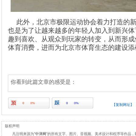
此外，北京市极限运动协会着力打造的
也是为了让越来越多的年轻人加入到新兴体
趣到喜欢、从观众到玩家的转变，从而形成
体育消费，进而为北京市体育生态的建设添
你看到此篇文章的感受是：
0
0%
0
0%
【复制网址】
版权声明
凡注明来源为"
中津网
"的所有文字、图片、音视频、美术设计和程序等作品，