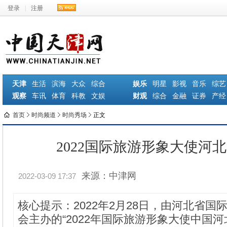
登录
|
注册
天津
生活
滨海
大众
综合
娱乐
明星
影视
音乐
综艺
观察
车讯
体育
科教
文娱
财观
综合
金融
证券
产经
首页
时尚频道
时尚秀场
正文
2022国际旅游形象大使河
来源：中津网
2022-03-09 17:37
核心提示：2022年2月28日，由河北省国
会主办的“2022年国际旅游形象大使中国