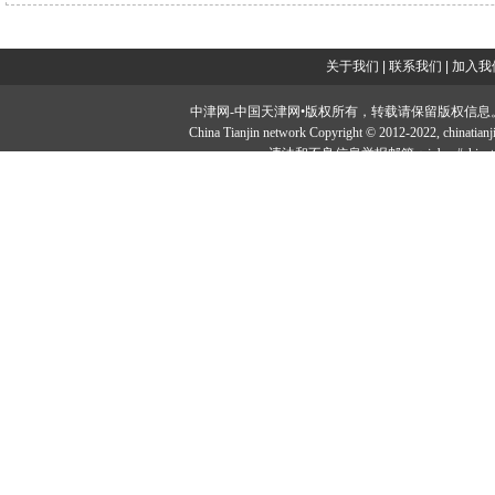
关于我们
|
联系我们
|
加入我
中津网-中国天津网•版权所有，转载请保留版权信息。投稿邮：tougao#
China Tianjin network Copyright © 2012-2022, ch
违法和不良信息举报邮箱：jubao#chinatia