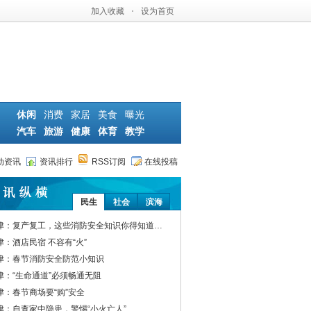
加入收藏
·
设为首页
休闲
消费
家居
美食
曝光
汽车
旅游
健康
体育
教学
动资讯
资讯排行
RSS订阅
在线投稿
民生
社会
滨海
津：复产复工，这些消防安全知识你得知道…
津：酒店民宿 不容有“火”
津：春节消防安全防范小知识
津：“生命通道”必须畅通无阻
津：春节商场要“购”安全
津：自查家中隐患，警惕“小火亡人”