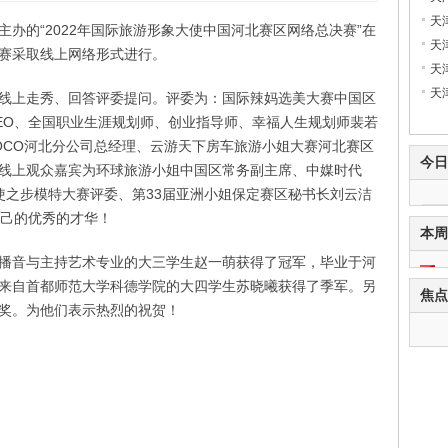
天
办的“2022年国际旅游形象大使中国河北赛区网络总决赛”在
天
次比赛采取线上网络形式进行。
天
天
线上走秀、回答评委提问。评委为：国际辣妈选美大赛中国区
EO、全国职业生涯规划师、创业指导师、幸福人生规划师裴若
COCO河北分公司总经理、云游天下房车旅游小姐大赛河北赛区
今日
线上观众嘉宾为环球旅游小姐中国区常务副主席、中媒时代
使之步模特大赛评委、第33届亚洲小姐保定赛区秘书长刘云洁
自己的优秀的才华！
本周
播音与主持艺术专业的大三学生赵一萌获得了冠军，毕业于河
来自首都师范大学科德学院的大四学生苏晓曦获得了季军。另
焦点
奖。为他们表示热烈的祝贺！