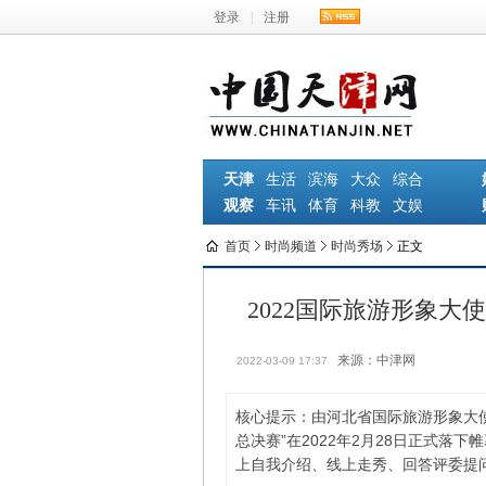
登录
|
注册
天津
生活
滨海
大众
综合
观察
车讯
体育
科教
文娱
首页
时尚频道
时尚秀场
正文
2022国际旅游形象大
来源：中津网
2022-03-09 17:37
核心提示：由河北省国际旅游形象大使
总决赛”在2022年2月28日正式
上自我介绍、线上走秀、回答评委提