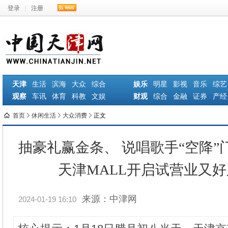
登录
|
注册
天津
生活
滨海
大众
综合
娱乐
明星
影视
音乐
综艺
观察
车讯
体育
科教
文娱
财观
综合
金融
证券
产经
首页
休闲生活
大众消费
正文
抽豪礼赢金条、 说唱歌手“空降”
天津MALL开启试营业又
来源：中津网
2024-01-19 16:10