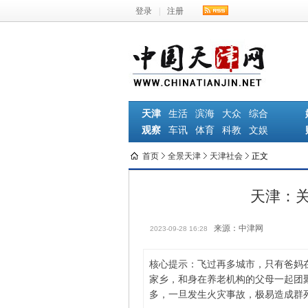
登录
|
注册
天津
生活
滨海
大众
综合
观察
车讯
体育
科教
文娱
首页
全景天津
天津社会
正文
天津：关
来源：中津网
2023-09-28 16:28
核心提示：飞过再多城市，只有爸妈
家乡，和身在养老机构的父母一起团
多，一旦发生火灾事故，极易造成群