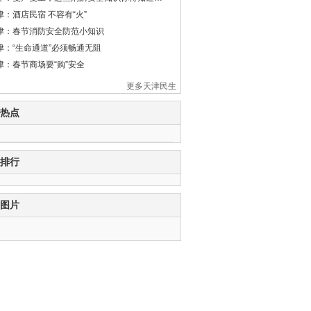
津：酒店民宿 不容有“火”
津：春节消防安全防范小知识
津：“生命通道”必须畅通无阻
津：春节商场要“购”安全
更多天津民生
热点
排行
图片