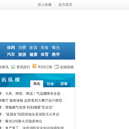
加入收藏
·
设为首页
休闲
消费
家居
美食
曝光
汽车
旅游
健康
体育
教学
动资讯
资讯排行
RSS订阅
在线投稿
民生
社会
滨海
津：大风、降雨、降温！气温骤降安全提…
级餐厅 焕新体验 必胜客四大餐厅设计模型…
津：警惕燃气危害 时刻绷紧“安全弦”
津：“蓝朋友”到田间地头宣传防灭火常识
津：曝光100家火灾隐患单位
津：复产复工，这些消防安全知识你得知道…