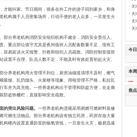
天
，才能叫家。节日期间，很多在外工作的游子回到家乡，和身
天
老机构属于人员密集场所，行动不便的老人众多，一旦发生火
天
。
天
。部分养老机构消防安全组织机构不健全，消防安全责任人、
责。重点部位值守尤其是夜间值班人员配备数量不足，现有工
今日
，容易延误火灾报警、扑救和组织人员疏散。消防控制室值班
站设置不合理、队员人数不足，不能及时有效处置初起火灾。
本周
部分养老机构用火管理不到位，厨房油烟道清理不及时，燃气
规吸烟、乱扔烟头、火柴梗等现象。用电管理不严格，私拉乱
行车并为其充电。一些养老机构出于管理和防盗方便，在走廊
焦点
装防盗铁栅栏，直接影响安全疏散。
面的突出风险问题。
一些养老机构违规采用易燃可燃材料装修
燃可燃生活物品。部分养老机构设有独立药房，药房存放大量
机构楼内设置直通卧室的输氧管线，一旦发生火灾，极易迅速