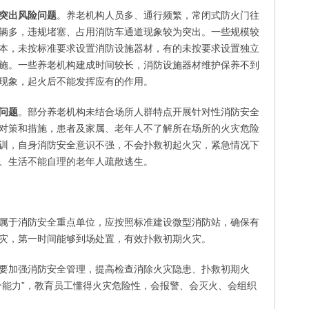
突出风险问题
。养老机构人员多、通行频繁，常闭式防火门往
辆多，违规堵塞、占用消防车通道现象较为突出。一些规模较
本，未按标准要求设置消防设施器材，有的未按要求设置独立
施。一些养老机构建成时间较长，消防设施器材维护保养不到
现象，起火后不能发挥应有的作用。
问题
。部分养老机构未结合场所人群特点开展针对性消防安全
对策和措施，患者及家属、老年人不了解所在场所的火灾危险
训，自身消防安全意识不强，不会扑救初起火灾，紧急情况下
、生活不能自理的老年人疏散逃生。
属于消防安全重点单位，应按照标准建设微型消防站，确保有
灾，第一时间能够到场处置，有效扑救初期火灾。
要加强消防安全管理，提高检查消除火灾隐患、扑救初期火
个能力”，教育员工懂得火灾危险性，会报警、会灭火、会组织