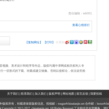
责任编辑：wb001
查看心情排行
【复制网址】
【打印】
分享到
、音视频、美术设计和程序等作品，版权均属中津网或相关权利人专
进行一切形式的下载、转载或建立镜像。否则以侵权论，依法追究相
关于我们
|
联系我们
|
加入我们
|
版权声明
|
网站地图
|
留言反馈
|
我要投稿
所有，转载请保留版权信息。投稿邮：tougao#chinatianjin.net 合作邮：hezuo#chinatian
work Copyright © 2012-2022, chinatianjin.net. All Rights Reserved 工业和信息化部网备：