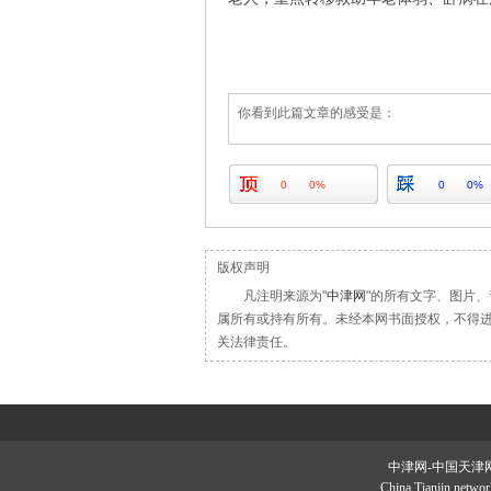
你看到此篇文章的感受是：
0
0%
0
0%
版权声明
凡注明来源为"
中津网
"的所有文字、图片
属所有或持有所有。未经本网书面授权，不得
关法律责任。
中津网-中国天津网•版权
China Tianjin net