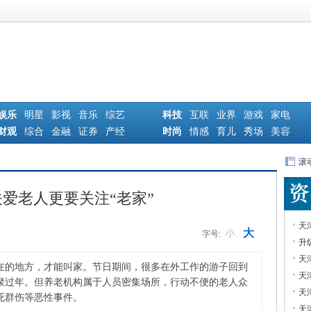
娱乐
明星
影视
音乐
综艺
科技
互联
业界
游戏
家电
财观
综合
金融
证券
产经
时尚
情感
育儿
秀场
美容
滚
爱老人更要关注“老家”
天
大
小
字号:
升
天
在的地方，才能叫家。节日期间，很多在外工作的游子回到
天
聚过年。但养老机构属于人员密集场所，行动不便的老人众
天
死群伤等恶性事件。
天