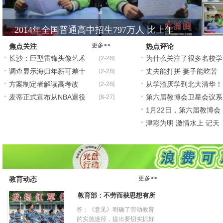
2014年全国普通高中招生797万人 比上年
更多>>
焦点关注
热点评论
2014年全国普通高中招生797万人 比上年
长沙：巨型雷锋头像艺术
为什么关注了很多名校学
[2-28]
调查显示海归年薪可差十
丈夫能打拼 妻子能吃苦
[2-28]
雕像亮相雷锋故乡
霸 孩子也上不了北大
2014年全国普通高中招生797万人 比上年
方案制定者解读高考改
从学渣厌学到北大清华！
[2-28]
万 二线城市吸引力增
孩子“不上进”怎么办
2014年全国普通高中招生797万人 比上年
麦蒂正式宣布从NBA退役
第六届教博会卫星会议系
[8-27]
革：会考综评或入高考评
20年，我妈妈“做对了
1月22日，第六届教博会
表态仍可能重返中国
列在线活动成功举办
津彩为明 激情水上 记天
卫星会议系列在线活动
津为明EOTC研学之旅主
更多>>
教育动态
教育部：不劳而获思想有所
答：《意见》明确了劳动教育
的实施途径，提出要切实抓好