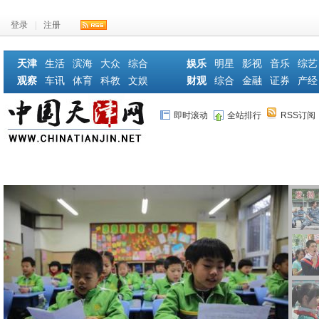
登录
|
注册
天津
生活
滨海
大众
综合
娱乐
明星
影视
音乐
综艺
观察
车讯
体育
科教
文娱
财观
综合
金融
证券
产经
即时滚动
全站排行
RSS订阅
首页
教育动态