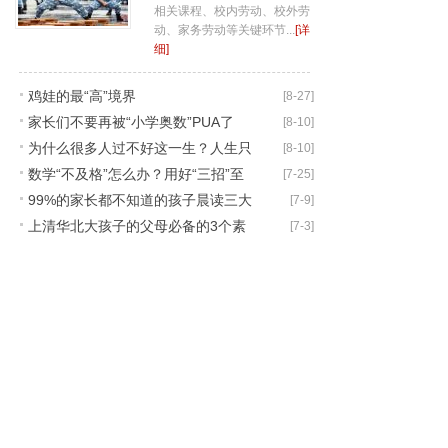
相关课程、校内劳动、校外劳
动、家务劳动等关键环节...
[详
细]
鸡娃的最“高”境界
[8-27]
家长们不要再被“小学奥数”PUA了
[8-10]
为什么很多人过不好这一生？人生只
[8-10]
数学“不及格”怎么办？用好“三招”至
[7-25]
有“3件事
99%的家长都不知道的孩子晨读三大
[7-9]
少增分
上清华北大孩子的父母必备的3个素
[7-3]
秘诀
质